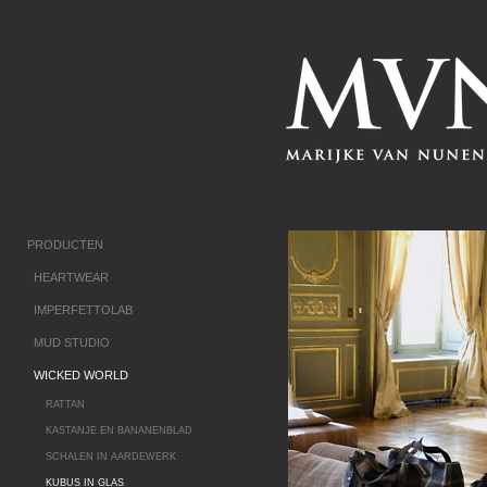
PRODUCTEN
HEARTWEAR
IMPERFETTOLAB
MUD STUDIO
WICKED WORLD
RATTAN
KASTANJE EN BANANENBLAD
SCHALEN IN AARDEWERK
KUBUS IN GLAS