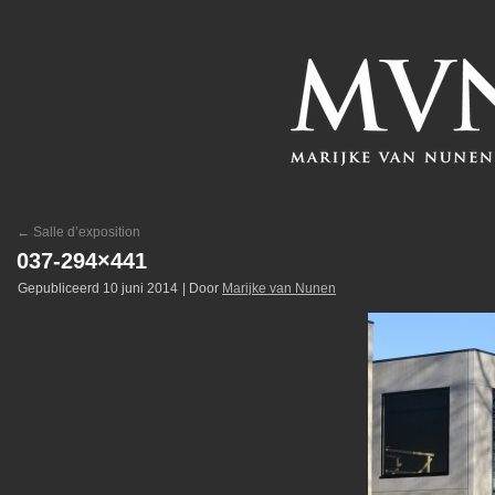
←
Salle d’exposition
037-294×441
Gepubliceerd
10 juni 2014
|
Door
Marijke van Nunen